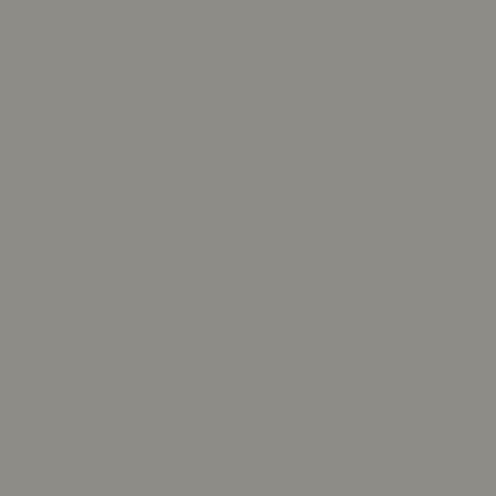
Impressum
Datenschutz
Kontakt
Doctolib
+49 156 796 839 80
alex.ward@horizont-psychotherapie.de
© 2025 HORIZONT Psychotherapie