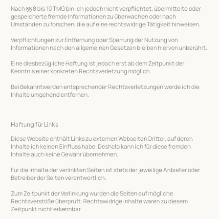
Nach §§ 8 bis 10 TMG bin ich jedoch nicht verpflichtet, übermittelte oder
gespeicherte fremde Informationen zu überwachen oder nach
Umständen zu forschen, die auf eine rechtswidrige Tätigkeit hinweisen.
Verpflichtungen zur Entfernung oder Sperrung der Nutzung von
Informationen nach den allgemeinen Gesetzen bleiben hiervon unberührt.
Eine diesbezügliche Haftung ist jedoch erst ab dem Zeitpunkt der
Kenntnis einer konkreten Rechtsverletzung möglich.
Bei Bekanntwerden entsprechender Rechtsverletzungen werde ich die
Inhalte umgehend entfernen.
Haftung für Links
Diese Website enthält Links zu externen Webseiten Dritter, auf deren
Inhalte ich keinen Einfluss habe. Deshalb kann ich für diese fremden
Inhalte auch keine Gewähr übernehmen.
Für die Inhalte der verlinkten Seiten ist stets der jeweilige Anbieter oder
Betreiber der Seiten verantwortlich.
Zum Zeitpunkt der Verlinkung wurden die Seiten auf mögliche
Rechtsverstöße überprüft. Rechtswidrige Inhalte waren zu diesem
Zeitpunkt nicht erkennbar.